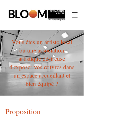
Vous êtes un artiste local
ou une association
artistique désireuse
d'exposer vos œuvres dans
un espace accueillant et
bien équipé ?
Proposition