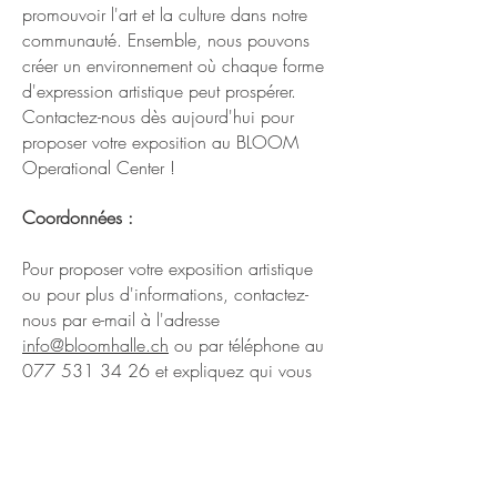
promouvoir l'art et la culture dans notre
communauté. Ensemble, nous pouvons
créer un environnement où chaque forme
d'expression artistique peut prospérer.
Contactez-nous dès aujourd'hui pour
proposer votre exposition au BLOOM
Operational Center !
Coordonnées :
Pour proposer votre exposition artistique
ou pour plus d'informations, contactez-
nous par e-mail à l'adresse
info@bloomhalle.ch
ou par téléphone au
077 531 34 26
et expliquez qui vous
êtes, ce que vous souhaitez exposer et
quand.
Nous sommes impatients de collaborer
avec vous et de voir votre art illuminer