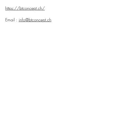
https://btconcept.ch/
Email :
info@btconcept.ch
Téléphone : 027 552 55 20
Mentions légales