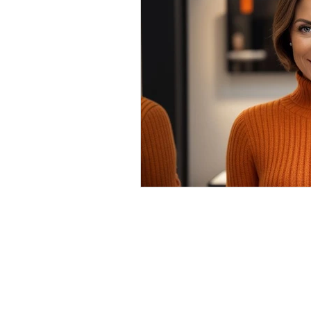
Mentions légales
P
© BLOOM Operational Center Sà
Ecoparc De Daval A3, Sierre.